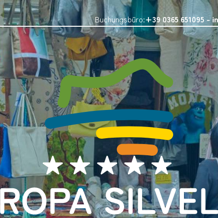
Buchungsbüro:
+39 0365 651095
-
i