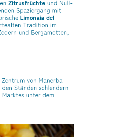
ten
Zitrusfrüchte
und Null-
enden Spaziergang mit
torische
Limonaia del
rtealten Tradition im
Zedern und Bergamotten,
om Zentrum von Manerba
n den Ständen schlendern
s Marktes unter dem