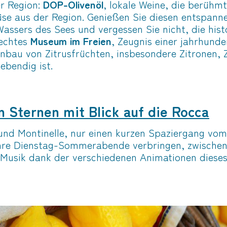
r Region:
DOP-Olivenöl
, lokale Weine, die berühm
se aus der Region. Genießen Sie diesen entspann
Wassers des Sees und vergessen Sie nicht, die his
 echtes
Museum im Freien
, Zeugnis einer jahrhunde
au von Zitrusfrüchten, insbesondere Zitronen, 
ebendig ist.
n Sternen mit Blick auf die Rocca
o und Montinelle, nur einen kurzen Spaziergang v
 Ihre Dienstag-Sommerabende verbringen, zwische
Musik dank der verschiedenen Animationen diese