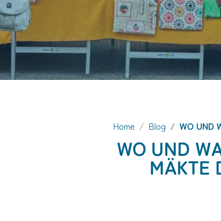
Urlaubsservice
Booking
Nützliche Auskün
Blog
Home
Blog
WO UND W
WO UND WA
MÄKTE 