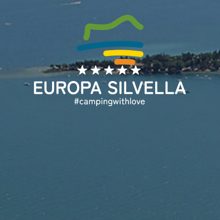
DA
DE
EN
FR
IT
NL
Home
Angebot
Über uns
Unterkünfte
Urlaubsservice
Booking
Nützliche Auskünfte
Blog