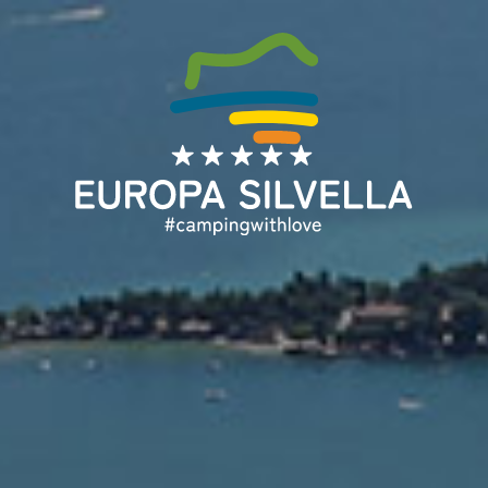
DA
DE
EN
FR
IT
NL
Home
Angebot
Über uns
Unterkünfte
Urlaubsservice
Booking
Nützliche Auskünfte
Blog