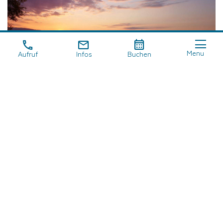
Menu
Aufruf
Infos
Buchen
Wir werden wiederkommen, um Ihnen von dieser
Gegend zu erzählen, die wir "unseren Ort" nennen: um
Ihnen davon zu erzählen und Sie bei der Entdeckung
eines
perfekten Urlaubs
zu begleiten!
Zurück
Artikel teilen