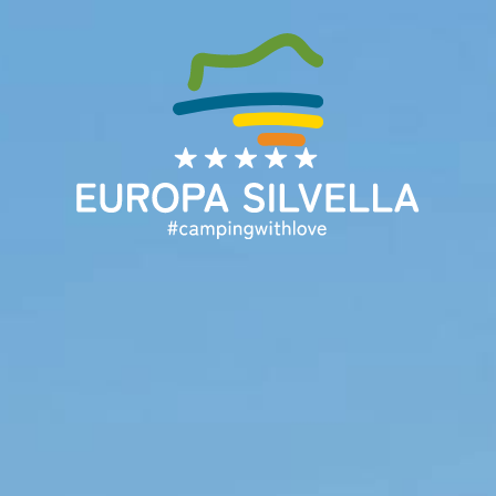
DA
DE
EN
FR
IT
NL
Home
Angebot
Über uns
Unterkünfte
Urlaubsservice
Booking
Nützliche Auskünfte
Blog