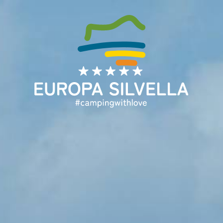
DA
DE
EN
FR
IT
NL
Home
Angebot
Über uns
Unterkünfte
Urlaubsservice
Booking
Nützliche Auskünfte
Blog