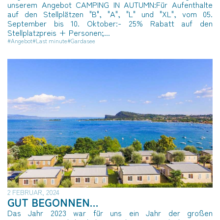
unserem Angebot CAMPING IN AUTUMN:Für Aufenthalte
auf den Stellplätzen "B", "A", "L" und "XL", vom 05.
September bis 10. Oktober:- 25% Rabatt auf den
Stellplatzpreis + Personen;...
#Angebot
#Last minute
#Gardasee
2 FEBRUAR, 2024
GUT BEGONNEN…
Das Jahr 2023 war für uns ein Jahr der großen