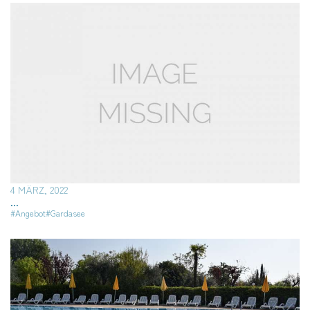
4 MÄRZ, 2022
...
#Angebot
#Gardasee