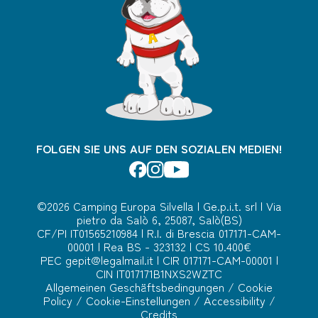
FOLGEN SIE UNS AUF DEN SOZIALEN MEDIEN!
©2026 Camping Europa Silvella | Ge.p.i.t. srl | Via
pietro da Salò 6, 25087, Salò(BS)
CF/PI IT01565210984 | R.I. di Brescia 017171-CAM-
00001 | Rea BS - 323132 | CS 10.400€
PEC
gepit@legalmail.it
| CIR 017171-CAM-00001 |
CIN IT017171B1NXS2WZTC
Allgemeinen Geschäftsbedingungen
/
Cookie
Policy
/
Cookie-Einstellungen
/
Accessibility
/
Credits