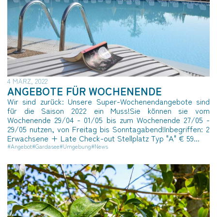
4 MÄRZ, 2022
ANGEBOTE FÜR WOCHENENDE
Wir sind zurück: Unsere Super-Wochenendangebote sind
für die Saison 2022 ein Muss!Sie können sie vom
Wochenende 29/04 - 01/05 bis zum Wochenende 27/05 -
29/05 nutzen, von Freitag bis Sonntagabend!Inbegriffen: 2
Erwachsene + Late Check-out Stellplatz Typ "A" € 59...
#Angebot
#Gardasee
#Umgebung
#News