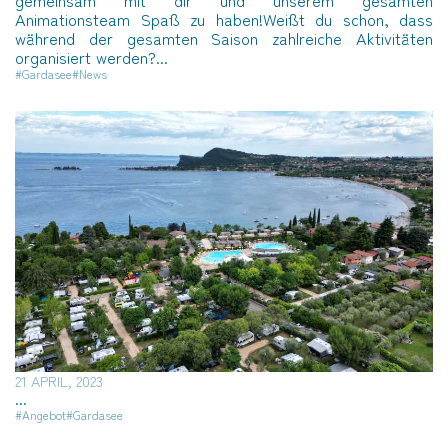
Animationsteam Spaß zu haben!Weißt du schon, dass
während der gesamten Saison zahlreiche Aktivitäten
organisiert werden?...
#Gardasee
#News
21 APRIL, 2023
...
#Angebot
#Gardasee